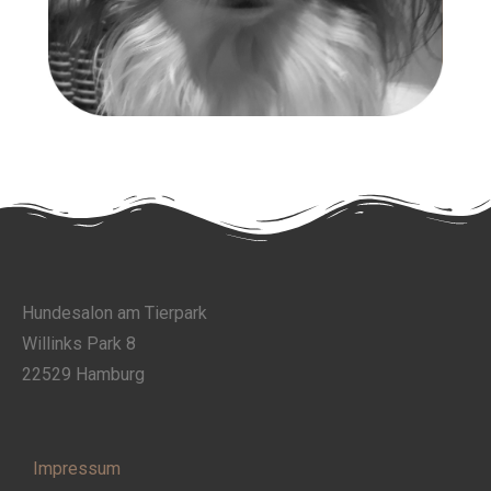
Hundesalon am Tierpark
Willinks Park 8
22529 Hamburg
Impressum